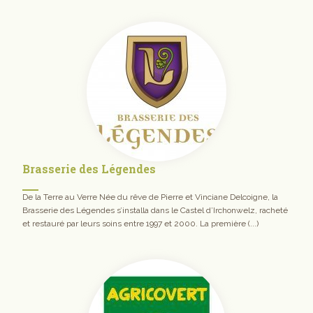
Brasserie des Légendes
De la Terre au Verre Née du rêve de Pierre et Vinciane Delcoigne, la
Brasserie des Légendes s’installa dans le Castel d’Irchonwelz, racheté
et restauré par leurs soins entre 1997 et 2000. La première (...)