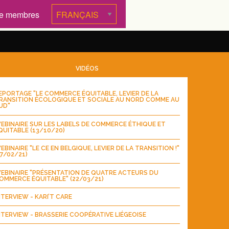
e membres
VIDÉOS
EPORTAGE "LE COMMERCE ÉQUITABLE, LEVIER DE LA
RANSITION ÉCOLOGIQUE ET SOCIALE AU NORD COMME AU
UD"
EBINAIRE SUR LES LABELS DE COMMERCE ÉTHIQUE ET
QUITABLE (13/10/20)
EBINAIRE "LE CE EN BELGIQUE, LEVIER DE LA TRANSITION !"
17/02/21)
EBINAIRE "PRÉSENTATION DE QUATRE ACTEURS DU
OMMERCE ÉQUITABLE" (22/03/21)
NTERVIEW - KARI’T CARE
NTERVIEW - BRASSERIE COOPÉRATIVE LIÉGEOISE