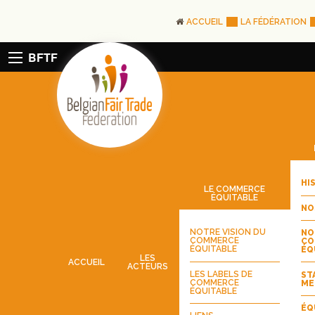
ACCUEIL
LA FÉDÉRATION
BFTF
HI
LE COMMERCE
ÉQUITABLE
NO
NOTRE VISION DU
NO
COMMERCE
CO
ÉQUITABLE
ÉQ
LES
ACCUEIL
ACTEURS
LES LABELS DE
ST
COMMERCE
ME
ÉQUITABLE
ÉQ