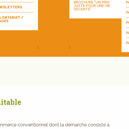
BROCHURE "UN PRIX
I
JUSTE POUR UNE VIE
WSLETTERS
DÉCENTE"
I
LONTARIAT /
AGES
I
I
I
itable
ommerce conventionnel dont la démarche consiste à