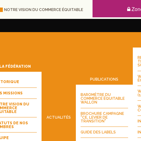
Zon
NOTRE VISION DU COMMERCE ÉQUITABLE
R
T
S
LA FÉDÉRATION
W
PUBLICATIONS
É
STORIQUE
W
S MISSIONS
BAROMÈTRE DU
(
COMMERCE ÉQUITABLE
WALLON
TRE VISION DU
W
MMERCE
C
UITABLE
BROCHURE CAMPAGNE
"CE, LEVIER DE
ACTUALITÉS
TRANSITION"
I
ATUTS DE NOS
MBRES
GUIDE DES LABELS
I
UIPE