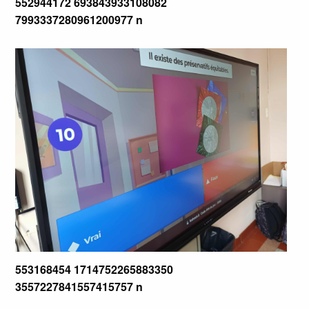
552944172 693843933108082
7993337280961200977 n
553168454 1714752265883350
3557227841557415757 n